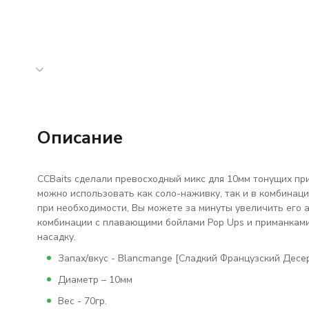
Описание
ССBaits сделали превосходный микс для 10мм тонущих пр
можно использовать как соло-наживку, так и в комбинаци
при необходимости, Вы можете за минуты увеличить его ат
комбинации с плавающими бойлами Pop Ups и приманками
насадку.
Запах/вкус - Blancmange [Сладкий Французский Десе
Диаметр – 10мм
Вес - 70гр.