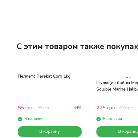
C этим товаром также покупа
Пеллетс Perekat Corn 1kg
Пылящие бойлы Meg
Soluble Marine Halib
55
грн.
275
грн.
99
грн.
-44%
300
грн.
В наличии
В наличии
В корзину
В корзин