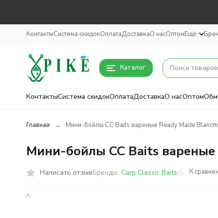
Контакты
Система скидок
Оплата
Доставка
О нас
Оптом
Ещё
Бре
Каталог
Контакты
Система скидок
Оплата
Доставка
О нас
Оптом
Обм
Главная
Мини-бойлы CC Baits вареные Ready Made Blancm
Мини-бойлы CC Baits вареные
К сравне
Написать отзыв
Бренды:
Carp Classic Baits