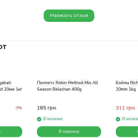
Написать отзыв
ют
abait
Пеллетс Robin Method-Mix All
Бойлы Rich
ut 20мм 1кг
Season Belachan 400g
20mm 1kg
185
грн.
311
грн.
-8%
В наличии
В налич
у
В корзину