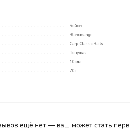
Бойлы
Blancmange
Carp Classic Baits
Тонущая
10 мм
70 г
зывов ещё нет — ваш может стать перв