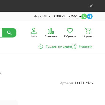
Язык:
RU
+380505827551
Войти
Сравнение
Избранное
Корзина
Товары по акции
Новинки
р
Артикул:
CCB002975