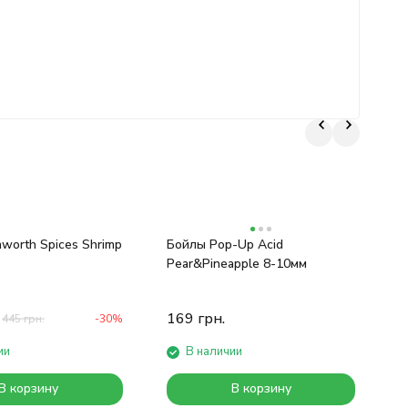
worth Spices Shrimp
Бойлы Pop-Up Acid
П
Pear&Pineapple 8-10мм
Ш
169
грн.
445
грн.
-30%
ии
В наличии
В корзину
В корзину