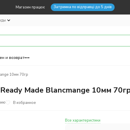
Затримка по відправці до 5 днів
Магазин працює
нды
ен и возврат
ange 10мм 70гр
 Ready Made Blancmange 10мм 70г
нию
В избранное
Все характеристики