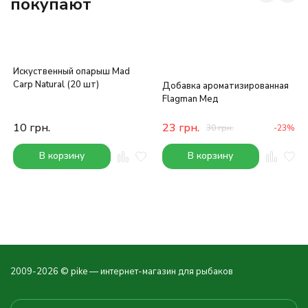
покупают
Искуственный опарыш Mad
Carp Natural (20 шт)
Добавка ароматизированная
Flagman Мед
10
грн.
23
грн.
30
грн.
-23%
В корзину
В корзину
2009-2026 © pike — интернет-магазин для рыбаков