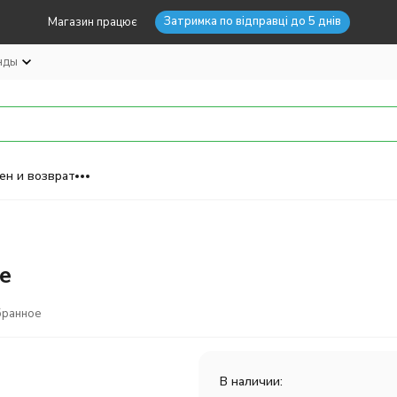
Затримка по відправці до 5 днів
Магазин працює
нды
ен и возврат
e
бранное
В наличии: