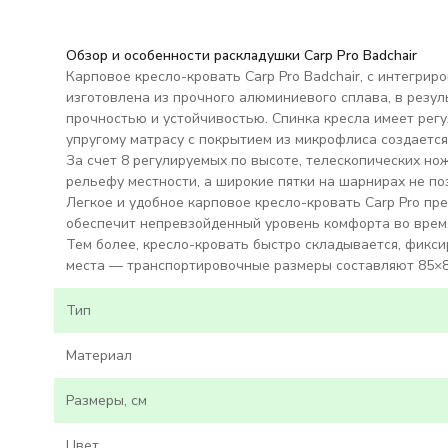
Обзор и особенности раскладушки Carp Pro Badchair
Карповое кресло-кровать Carp Pro Badchair, с интегри
изготовлена из прочного алюминиевого сплава, в резул
прочностью и устойчивостью. Спинка кресла имеет регу
упругому матрасу с покрытием из микрофлиса создаетс
За счет 8 регулируемых по высоте, телескопических н
рельефу местности, а широкие пятки на шарнирах не поз
Легкое и удобное карповое кресло-кровать Carp Pro пр
обеспечит непревзойденный уровень комфорта во время
Тем более, кресло-кровать быстро складывается, фикси
места — транспортировочные размеры составляют 85×8
Тип
Материал
Размеры, см
Цвет