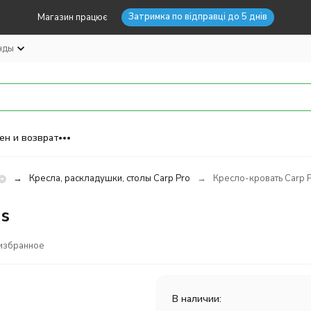
Затримка по відправці до 5 днів
Магазин працює
нды
ен и возврат
Кресла, раскладушки, столы Carp Pro
Кресло-кровать Carp P
s
избранное
В наличии: