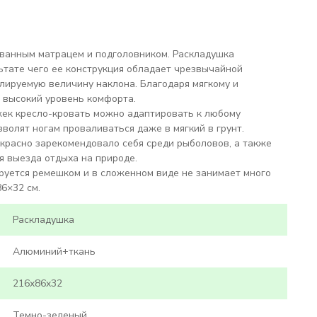
рованным матрацем и подголовником. Раскладушка
ьтате чего ее конструкция обладает чрезвычайной
лируемую величину наклона. Благодаря мягкому и
я высокий уровень комфорта.
ожек кресло-кровать можно адаптировать к любому
волят ногам проваливаться даже в мягкий в грунт.
екрасно зарекомендовало себя среди рыболовов, а также
 выезда отдыха на природе.
руется ремешком и в сложенном виде не занимает много
6×32 см.
Раскладушка
Алюминий+ткань
216x86x32
Темно-зеленый