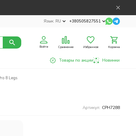
Язык:
RU
+380505827551
Войти
Сравнение
Избранное
Корзина
Товары по акции
Новинки
ro 8 Legs
Артикул:
CPH7288