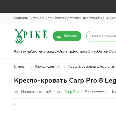
Контакты
Система скидок
Оплата
Доставка
О нас
Оптом
Ещё
Бре
Каталог
Контакты
Система скидок
Оплата
Доставка
О нас
Оптом
Обм
Главная
Карпфишинг
Кресла, раскладушки, столы
Кресло-кровать Carp Pro 8 Leg
К сравнению
Написать отзыв
В 
Бренды:
Carp Pro