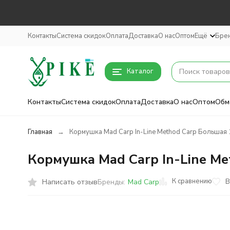
Контакты
Система скидок
Оплата
Доставка
О нас
Оптом
Ещё
Бре
Каталог
Контакты
Система скидок
Оплата
Доставка
О нас
Оптом
Обм
Главная
Кормушка Mad Carp In-Line Method Carp Большая
Кормушка Mad Carp In-Line Me
К сравнению
Написать отзыв
В
Бренды:
Mad Carp