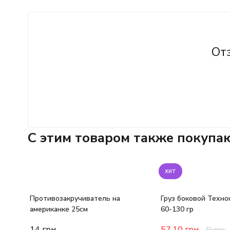
От
C этим товаром также покупа
хит
Противозакручиватель на
Груз боковой Техно
американке 25см
60-130 гр
14
грн.
57,10
грн.
75
грн.