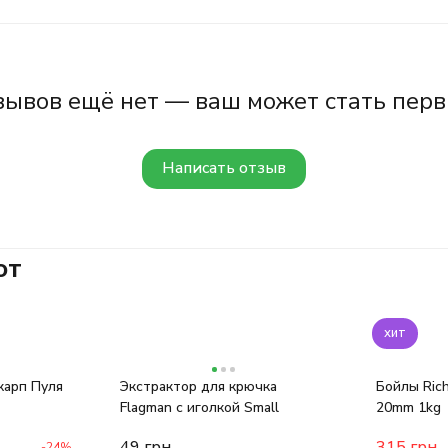
зывов ещё нет — ваш может стать перв
Написать отзыв
ют
хит
карп Пуля
Экстрактор для крючка
Бойлы Rich
Flagman с иголкой Small
20mm 1kg
49
грн.
315
грн.
-24%