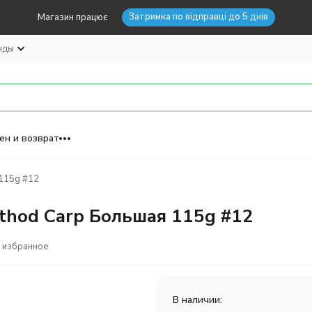
Затримка по відправці до 5 днів
Магазин працює
нды
ен и возврат
 115g #12
thod Carp Большая 115g #12
 избранное
В наличии: