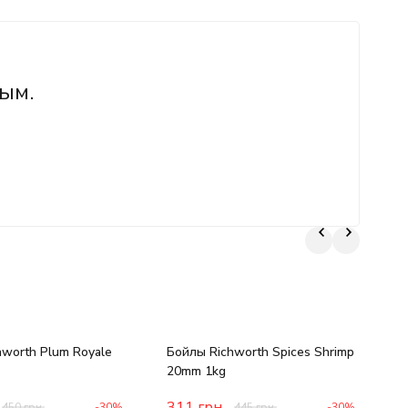
ым.
worth Plum Royale
Бойлы Richworth Spices Shrimp
П
20mm 1kg
B
311
грн.
450
грн.
-30%
445
грн.
-30%