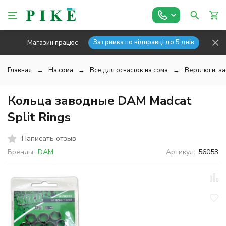
Затримка по відправці до 5 днів
Магазин працює
Главная
На сома
Все для оснасток на сома
Вертлюги, за
Кольца заводные DAM Madcat
Split Rings
Написать отзыв
Бренды:
DAM
Артикул:
56053