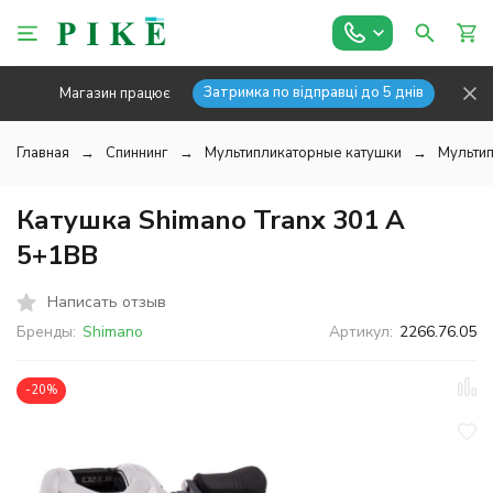
Затримка по відправці до 5 днів
Магазин працює
Главная
Спиннинг
Мультипликаторные катушки
Мультип
Катушка Shimano Tranx 301 A
5+1BB
Написать отзыв
Бренды:
Shimano
Артикул:
2266.76.05
-20%