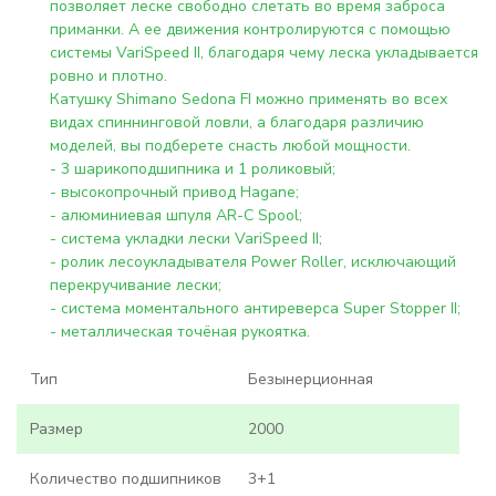
позволяет леске свободно слетать во время заброса
приманки. А ее движения контролируются с помощью
системы VariSpeed II, благодаря чему леска укладывается
ровно и плотно.
Катушку Shimano Sedona FI можно применять во всех
видах спиннинговой ловли, а благодаря различию
моделей, вы подберете снасть любой мощности.
- 3 шарикоподшипника и 1 роликовый;
- высокопрочный привод Hagane;
- алюминиевая шпуля AR-C Spool;
- система укладки лески VariSpeed II;
- ролик лесоукладывателя Power Roller, исключающий
перекручивание лески;
- система моментального антиреверса Super Stopper II;
- металлическая точёная рукоятка.
Тип
Безынерционная
Размер
2000
Количество подшипников
3+1