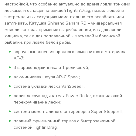
настройкой, что особенно актуально во время ловли тонкими
лесками, и оснащён клавишей Fightin'Drag, позволяющей в
экстремальных ситуациях моментально его ослаблять или
затягивать. Катушка Shimano Sahara RD – универсальная
модель, которая применяется рыболовами, как для ловли
хищника, так и для поплавочной - матчевой и болонской
рыбалки, при ловле белой рыбы.
корпус выполнен из прочного композитного материала
XT-7;
3 шарикоподшипника и 1 роликовый;
алюминиевая шпуля AR-C Spool;
система укладки лески VariSpeed II;
ролик лесоукладывателя Power Roller, исключающий
перекручивание лески;
система моментального антиреверса Super Stopper II;
плавный фрикционный тормоз с быстрозажимной
системой Fightin'Drag;