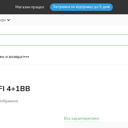
Затримка по відправці до 5 днів
Магазин працює
нды
ен и возврат
FI 4+1BB
избранное
Все характеристики