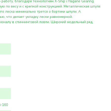
аботу, благодаря технологиям X-Ship і Hagane Gearing.
ю по весу и с крепкой конструкцией. Металлическая шпуля
что леска минимально трется о бортики шпули. А
ью, что делает укладку лески равномерной.
сионалу в спиннинговой ловли. Широкий модельный ряд,
5-160