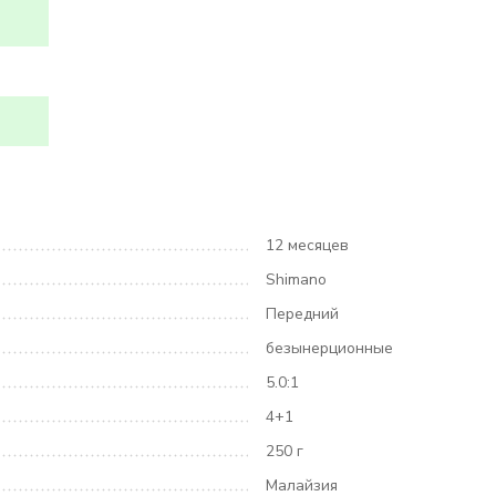
12 месяцев
Shimano
Передний
безынерционные
5.0:1
4+1
250 г
Малайзия