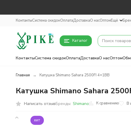
Контакты
Система скидок
Оплата
Доставка
О нас
Оптом
Ещё
Бре
Каталог
Контакты
Система скидок
Оплата
Доставка
О нас
Оптом
Обм
Главная
Катушка Shimano Sahara 2500FI 4+1BB
Катушка Shimano Sahara 2500
К сравнению
Написать отзыв
В 
Бренды:
Shimano
хит