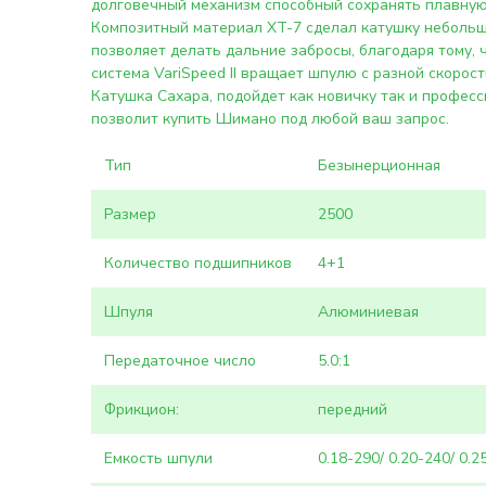
долговечный механизм способный сохранять плавную р
Композитный материал XT-7 сделал катушку небольшу
позволяет делать дальние забросы, благодаря тому, 
система VariSpeed II вращает шпулю с разной скорост
Катушка Сахара, подойдет как новичку так и профес
позволит купить Шимано под любой ваш запрос.
Тип
Безынерционная
Размер
2500
Количество подшипников
4+1
Шпуля
Алюминиевая
Передаточное число
5.0:1
Фрикцион:
передний
Емкость шпули
0.18-290/ 0.20-240/ 0.2