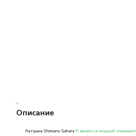
Описание
К
атушка Shimano Sahara
FI является мощной спиннинг