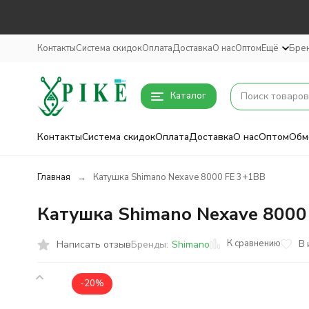
Контакты
Система скидок
Оплата
Доставка
О нас
Оптом
Ещё
Бре
Каталог
Контакты
Система скидок
Оплата
Доставка
О нас
Оптом
Обм
Главная
Катушка Shimano Nexave 8000 FE 3+1BB
Катушка Shimano Nexave 8000
К сравнению
Написать отзыв
В 
Бренды:
Shimano
-20%