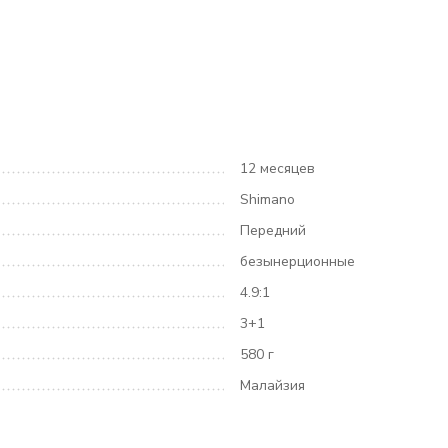
12 месяцев
Shimano
Передний
безынерционные
4.9:1
3+1
580 г
Малайзия