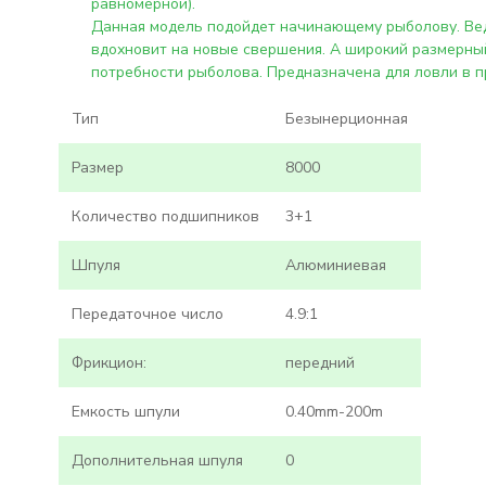
равномерной).
Данная модель подойдет начинающему рыболову. Вед
вдохновит на новые свершения. А широкий размерны
потребности рыболова. Предназначена для ловли в 
Тип
Безынерционная
Размер
8000
Количество подшипников
3+1
Шпуля
Алюминиевая
Передаточное число
4.9:1
Фрикцион:
передний
Емкость шпули
0.40mm-200m
Дополнительная шпуля
0