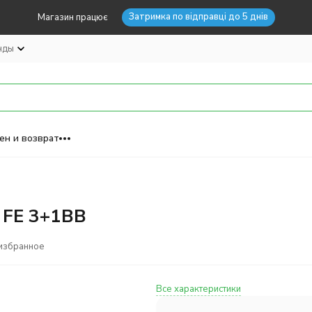
Затримка по відправці до 5 днів
Магазин працює
нды
ен и возврат
 FE 3+1BB
избранное
Все характеристики