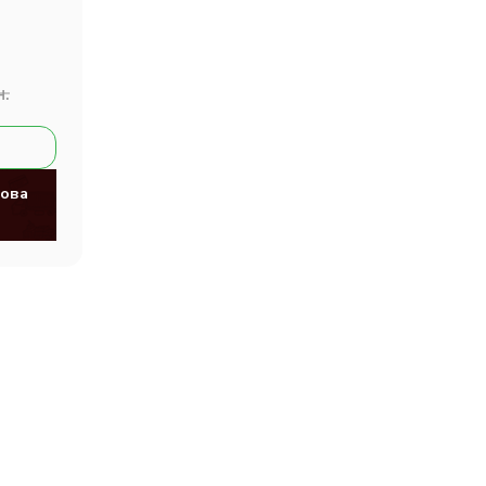
н.
ова