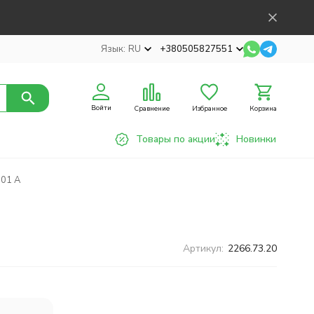
Язык:
RU
+380505827551
Войти
Сравнение
Избранное
Корзина
Товары по акции
Новинки
301 A
Артикул:
2266.73.20