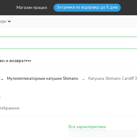
Затримка по відправці до 5 днів
Магазин працює
нды
ен и возврат
Мультипликаторные катушки Shimano
Катушка Shimano Cardiff 
A
избранное
Все характеристики