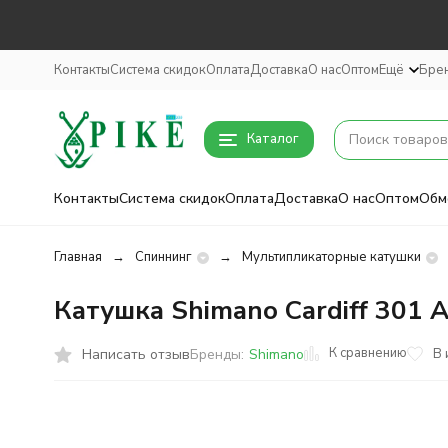
Контакты
Система скидок
Оплата
Доставка
О нас
Оптом
Ещё
Бре
Каталог
Контакты
Система скидок
Оплата
Доставка
О нас
Оптом
Обм
Главная
Спиннинг
Мультипликаторные катушки
Катушка Shimano Cardiff 301 
К сравнению
Написать отзыв
В 
Бренды:
Shimano