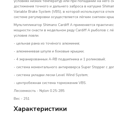
условиях низких температур или при попадании на него с
достижения точного и дальнего заброса в катушке Shima
Variable Brake System (VBS), в которой используются от
системе регулировки осуществляется лёгким снятием кры
Мультипликатор Shimano Cardiff A применяется практичес
мощности снасти в модельном ряду Cardiff A рыболов с л
условия ловли.
- цельная рама из точёного алюминия;
- алюминиевая шпуля и боковые крышки;
- 4 экранированных A-RB подшипника и 1 роликовый;
- система моментального антиреверса Super Stopper с доп
- система укладки лески Level Wind System;
- центробежная система торможения VBS.
Лесоемкость - Nylon 0.25-285
Вес - 251
Характеристики