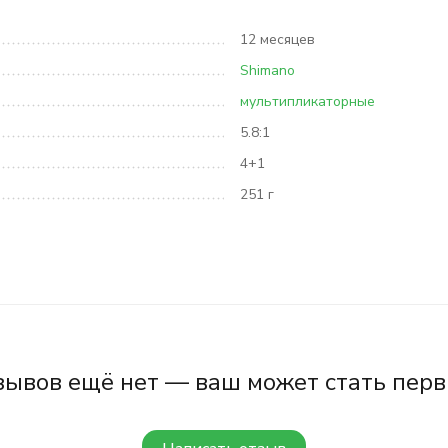
12 месяцев
Shimano
мультипликаторные
5.8:1
4+1
251 г
зывов ещё нет — ваш может стать перв