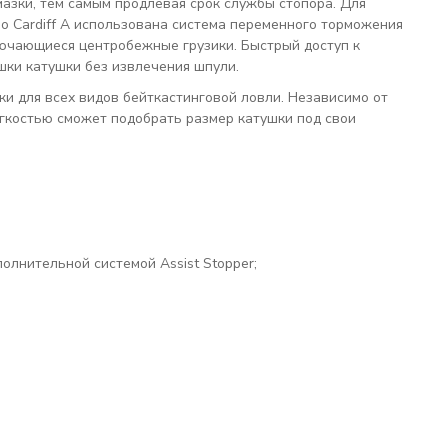
мазки, тем самым продлевая срок службы стопора. Для
no Cardiff A использована система переменного торможения
ключающиеся центробежные грузики. Быстрый доступ к
шки катушки без извлечения шпули.
ки для всех видов бейткастинговой ловли. Независимо от
ёгкостью сможет подобрать размер катушки под свои
олнительной системой Assist Stopper;