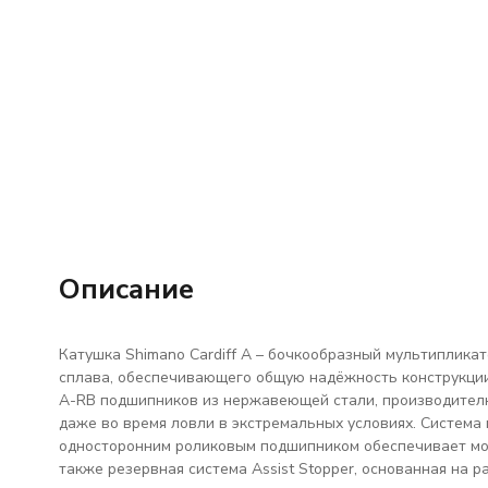
Описание
Катушка Shimano Cardiff A – бочкообразный мультиплика
сплава, обеспечивающего общую надёжность конструкции
A-RB подшипников из нержавеющей стали, производителю
даже во время ловли в экстремальных условиях. Система 
односторонним роликовым подшипником обеспечивает мо
также резервная система Assist Stopper, основанная на 