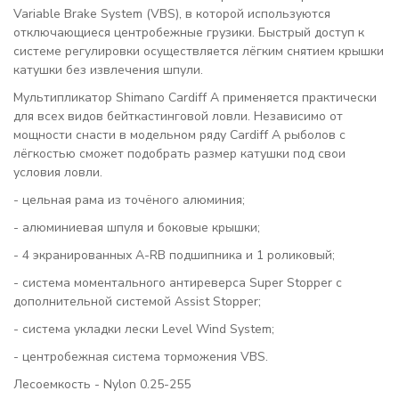
Variable Brake System (VBS), в которой используются
отключающиеся центробежные грузики. Быстрый доступ к
системе регулировки осуществляется лёгким снятием крышки
катушки без извлечения шпули.
Мультипликатор Shimano Cardiff A применяется практически
для всех видов бейткастинговой ловли. Независимо от
мощности снасти в модельном ряду Cardiff A рыболов с
лёгкостью сможет подобрать размер катушки под свои
условия ловли.
- цельная рама из точёного алюминия;
- алюминиевая шпуля и боковые крышки;
- 4 экранированных A-RB подшипника и 1 роликовый;
- система моментального антиреверса Super Stopper с
дополнительной системой Assist Stopper;
- система укладки лески Level Wind System;
- центробежная система торможения VBS.
Лесоемкость - Nylon 0.25-255