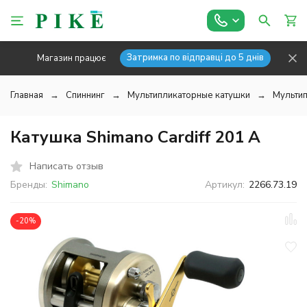
Затримка по відправці до 5 днів
Магазин працює
Главная
Спиннинг
Мультипликаторные катушки
Мультип
Катушка Shimano Cardiff 201 A
Написать отзыв
Бренды:
Shimano
Артикул:
2266.73.19
-20%