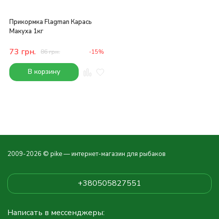
Прикормка Flagman Карась
Макуха 1кг
73
грн.
86
грн.
-15%
В корзину
2009-2026 © pike — интернет-магазин для рыбаков
+380505827551
Написать в мессенджеры: