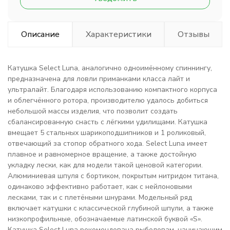
Описание
Характеристики
Отзывы
Катушка Select Luna, аналогично одноимённому спиннингу,
предназначена для ловли приманками класса лайт и
ультралайт. Благодаря использованию компактного корпуса
и облегчённого ротора, производителю удалось добиться
небольшой массы изделия, что позволит создать
сбалансированную снасть с лёгкими удилищами. Катушка
вмещает 5 стальных шарикоподшипников и 1 роликовый,
отвечающий за стопор обратного хода. Select Luna имеет
плавное и равномерное вращение, а также достойную
укладку лески, как для модели такой ценовой категории.
Алюминиевая шпуля с бортиком, покрытым нитридом титана,
одинаково эффективно работает, как с нейлоновыми
лесками, так и с плетёными шнурами. Модельный ряд
включает катушки с классической глубиной шпули, а также
низкопрофильные, обозначаемые латинской буквой «S».
Катушка Select Luna рекомендована рыболовам, начинающим