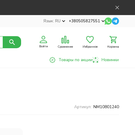
Язык:
RU
+380505827551
Войти
Сравнение
Избранное
Корзина
Товары по акции
Новинки
Артикул:
NM10801240