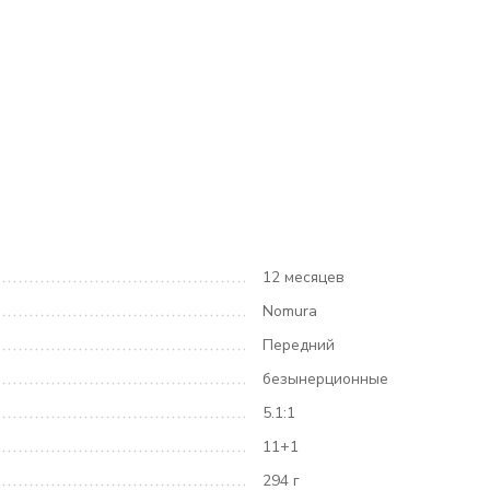
12 месяцев
Nomura
Передний
безынерционные
5.1:1
11+1
294 г