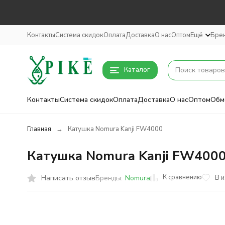
Контакты
Система скидок
Оплата
Доставка
О нас
Оптом
Ещё
Бре
Каталог
Контакты
Система скидок
Оплата
Доставка
О нас
Оптом
Обм
Главная
Катушка Nomura Kanji FW4000
Катушка Nomura Kanji FW400
К сравнению
Написать отзыв
В 
Бренды:
Nomura