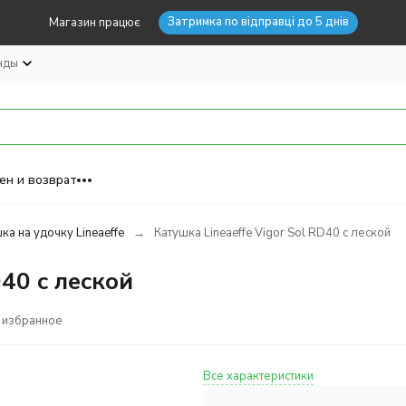
Затримка по відправці до 5 днів
Магазин працює
нды
ен и возврат
ка на удочку Lineaeffe
Катушка Lineaeffe Vigor Sol RD40 с леской
D40 с леской
 избранное
Все характеристики