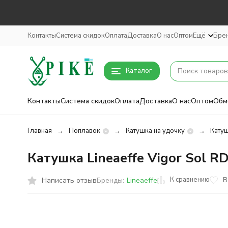
Контакты
Система скидок
Оплата
Доставка
О нас
Оптом
Ещё
Бре
Каталог
Контакты
Система скидок
Оплата
Доставка
О нас
Оптом
Обм
Главная
Поплавок
Катушка на удочку
Катуш
Катушка Lineaeffe Vigor Sol R
К сравнению
Написать отзыв
В
Бренды:
Lineaeffe