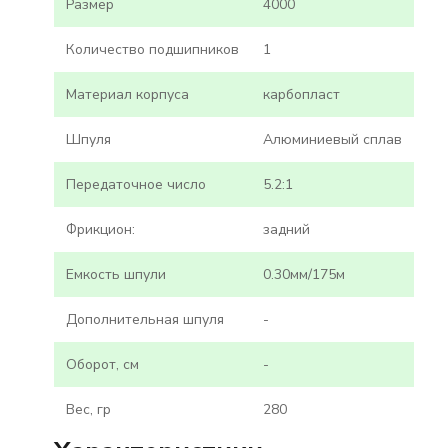
Размер
4000
Количество подшипников
1
Материал корпуса
карбопласт
Шпуля
Алюминиевый сплав
Передаточное число
5.2:1
Фрикцион:
задний
Емкость шпули
0.30мм/175м
Дополнительная шпуля
-
Оборот, см
-
Вес, гр
280