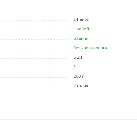
14 дней
Lineaeffe
Задний
безынерционные
5.2:1
1
280 г
Италия