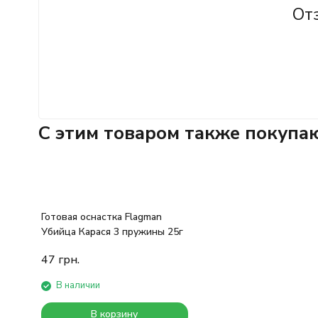
От
C этим товаром также покупа
Готовая оснастка Flagman
Убийца Карася 3 пружины 25г
47
грн.
В наличии
В корзину