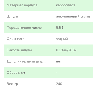
Материал корпуса
карбопласт
Шпуля
алюминиевый сплав
Передаточное число
5.5:1
Фрикцион:
задний
Емкость шпули
0.18мм/285м
Дополнительная шпуля
нет
Оборот, см
-
Вес, гр
240