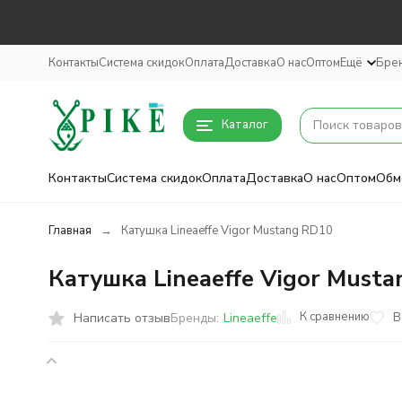
Контакты
Система скидок
Оплата
Доставка
О нас
Оптом
Ещё
Бре
Каталог
Контакты
Система скидок
Оплата
Доставка
О нас
Оптом
Обм
Главная
Катушка Lineaeffe Vigor Mustang RD10
Катушка Lineaeffe Vigor Must
К сравнению
Написать отзыв
В
Бренды:
Lineaeffe