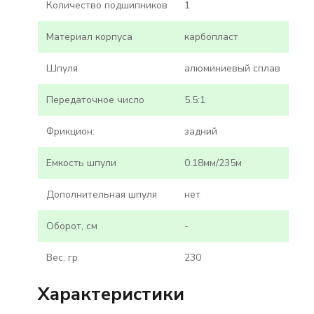
Количество подшипников
1
Материал корпуса
карбопласт
Шпуля
алюминиевый сплав
Передаточное число
5.5:1
Фрикцион:
задний
Емкость шпули
0.18мм/235м
Дополнительная шпуля
нет
Оборот, см
-
Вес, гр
230
Характеристики