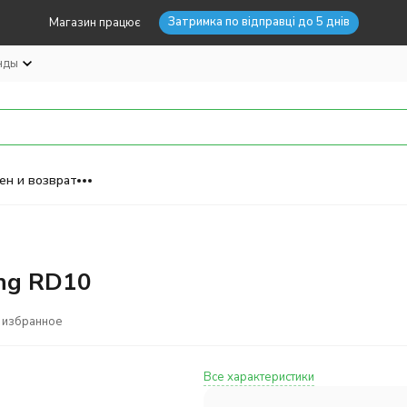
Затримка по відправці до 5 днів
Магазин працює
нды
ен и возврат
ang RD10
 избранное
Все характеристики