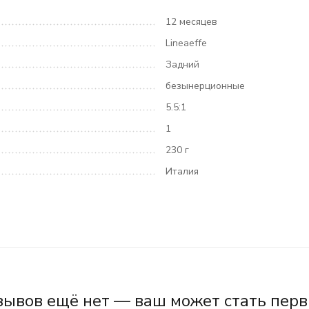
12 месяцев
Lineaeffe
Задний
безынерционные
5.5:1
1
230 г
Италия
зывов ещё нет — ваш может стать перв