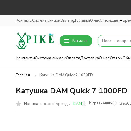
Контакты
Система скидок
Оплата
Доставка
О нас
Оптом
Ещё
Бре
Каталог
Контакты
Система скидок
Оплата
Доставка
О нас
Оптом
Обм
Главная
Катушка DAM Quick 7 1000FD
Катушка DAM Quick 7 1000FD
К сравнению
Написать отзыв
В изб
Бренды:
DAM