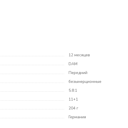
12 месяцев
DAM
Передний
безынерционные
5.8:1
11+1
204 г
Германия