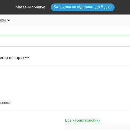
Затримка по відправці до 5 днів
Магазин працює
нды
ен и возврат
ранное
Все характеристики