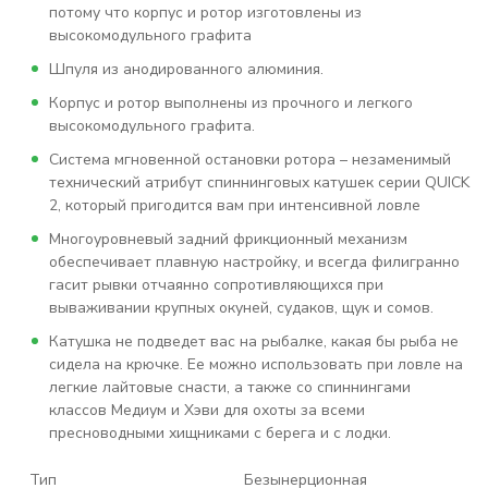
потому что корпус и ротор изготовлены из
высокомодульного графита
Шпуля из анодированного алюминия.
Корпус и ротор выполнены из прочного и легкого
высокомодульного графита.
Система мгновенной остановки ротора – незаменимый
технический атрибут спиннинговых катушек серии QUICK
2, который пригодится вам при интенсивной ловле
Многоуровневый задний фрикционный механизм
обеспечивает плавную настройку, и всегда филигранно
гасит рывки отчаянно сопротивляющихся при
вываживании крупных окуней, судаков, щук и сомов.
Катушка не подведет вас на рыбалке, какая бы рыба не
сидела на крючке. Ее можно использовать при ловле на
легкие лайтовые снасти, а также со спиннингами
классов Медиум и Хэви для охоты за всеми
пресноводными хищниками с берега и с лодки.
Тип
Безынерционная