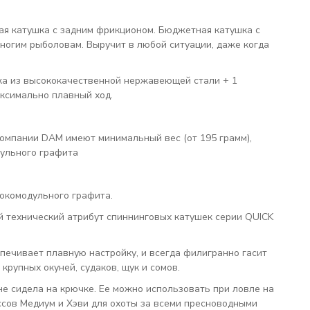
ая катушка с задним фрикционом. Бюджетная катушка с
ногим рыболовам. Выручит в любой ситуации, даже когда
ка из высококачественной нержавеющей стали + 1
ксимально плавный ход.
компании DAM имеют минимальный вес (от 195 грамм),
дульного графита
сокомодульного графита.
й технический атрибут спиннинговых катушек серии QUICK
ечивает плавную настройку, и всегда филигранно гасит
рупных окуней, судаков, щук и сомов.
не сидела на крючке. Ее можно использовать при ловле на
ссов Медиум и Хэви для охоты за всеми пресноводными