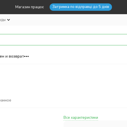
Затримка по відправці до 5 днів
Магазин працює
нды
ен и возврат
ранное
Все характеристики