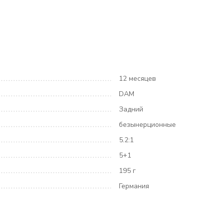
12 месяцев
DAM
Задний
безынерционные
5.2:1
5+1
195 г
Германия