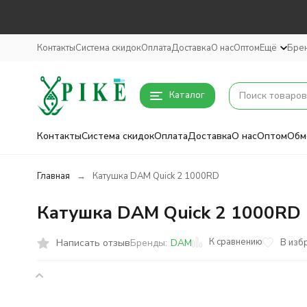
Контакты
Система скидок
Оплата
Доставка
О нас
Оптом
Ещё
Бре
Каталог
Контакты
Система скидок
Оплата
Доставка
О нас
Оптом
Обм
Главная
Катушка DAM Quick 2 1000RD
Катушка DAM Quick 2 1000RD
К сравнению
Написать отзыв
В изб
Бренды:
DAM