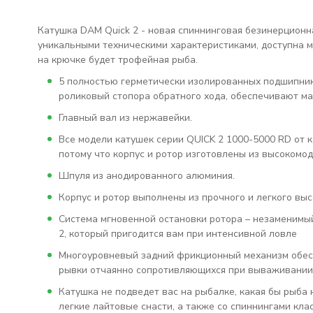
Катушка DAM Quick 2 - новая спиннинговая безинерционн
уникальными техническими характеристиками, доступна м
на крючке будет трофейная рыба.
5 полностью герметически изолированных подшипни
роликовый стопора обратного хода, обеспечивают ма
Главный вал из нержавейки.
Все модели катушек серии QUICK 2 1000-5000 RD от 
потому что корпус и ротор изготовлены из высокомо
Шпуля из анодированного алюминия.
Корпус и ротор выполнены из прочного и легкого вы
Система мгновенной остановки ротора – незаменимы
2, который пригодится вам при интенсивной ловле
Многоуровневый задний фрикционный механизм обесп
рывки отчаянно сопротивляющихся при вываживании к
Катушка не подведет вас на рыбалке, какая бы рыба 
легкие лайтовые снасти, а также со спиннингами кла