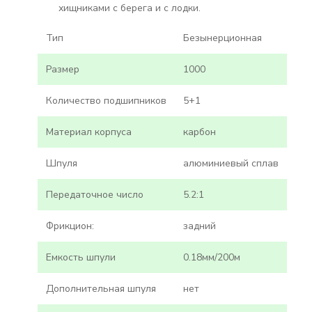
хищниками с берега и с лодки.
Тип
Безынерционная
Размер
1000
Количество подшипников
5+1
Материал корпуса
карбон
Шпуля
алюминиевый сплав
Передаточное число
5.2:1
Фрикцион:
задний
Емкость шпули
0.18мм/200м
Дополнительная шпуля
нет