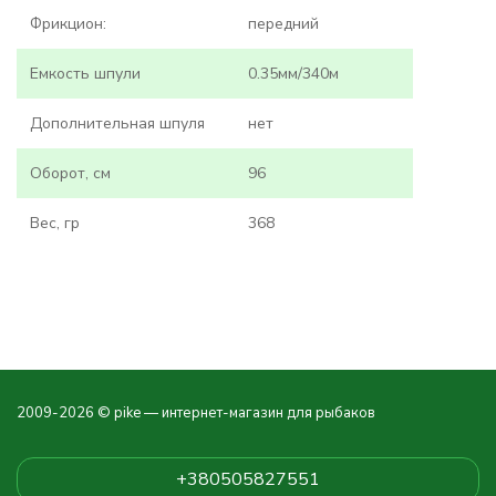
Фрикцион:
передний
Емкость шпули
0.35мм/340м
Дополнительная шпуля
нет
Оборот, см
96
Вес, гр
368
2009-2026 © pike — интернет-магазин для рыбаков
+380505827551