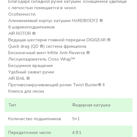
Благодаря складной ручке катушки, оснащенное удилище
с легкостью помещается в чехол.
Особенности:
Алюминиевый корпус катушки HARDBODYZ ®
6 шарикоподшипников
AIR ROTOR ®
Ведущая шестерня главной передачи DIGIGEAR ®
Quick drag (QD ®) система фрикциона
Бесконечный винт Infiite Anti-Reverse ®
Лесоукладователь Cross Wrap™
Бесшумное вращение
Удобный захват ручки
AIR BAIL ®
Противозакручивающий ролик Twist Buster® II
Клипса для лески
Тип
Фидерная катушка
Количество подшипников
5+1
Передаточное число
4.9:1