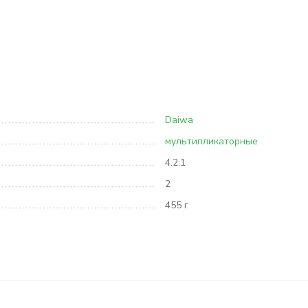
Daiwa
мультипликаторные
4.2:1
2
455 г