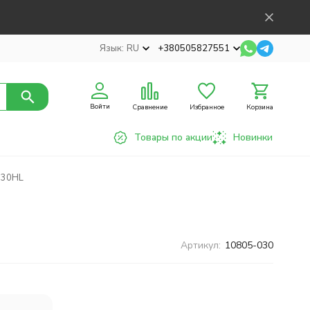
Язык:
RU
+380505827551
Войти
Сравнение
Избранное
Корзина
Товары по акции
Новинки
 30HL
Артикул:
10805-030