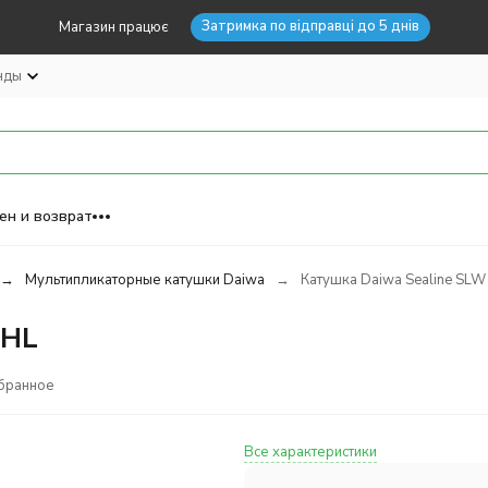
Затримка по відправці до 5 днів
Магазин працює
нды
ен и возврат
Мультипликаторные катушки Daiwa
Катушка Daiwa Sealine SLW
0HL
бранное
Все характеристики