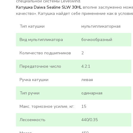
специальной системы Levelwind.
Катушка Daiwa Sealine SLW 30HL
вполне заслуженно може
качество». Катушка найдет себе применение как в условия
Тип катушки
мультипликаторная
Вид мультипликатора
бочкообразный
Количество подшипников
2
Передаточное число
4.2:1
Ручка катушки
левая
Тип ручки
одинарная
Макс. тормозное усилие, кг:
15
Лесоемкость
440/0.35