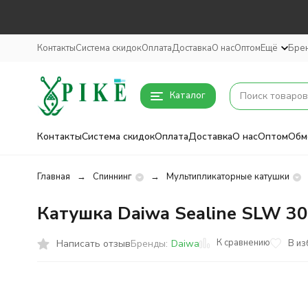
Контакты
Система скидок
Оплата
Доставка
О нас
Оптом
Ещё
Бре
Каталог
Контакты
Система скидок
Оплата
Доставка
О нас
Оптом
Обм
Главная
Спиннинг
Мультипликаторные катушки
Катушка Daiwa Sealine SLW 3
К сравнению
Написать отзыв
В из
Бренды:
Daiwa