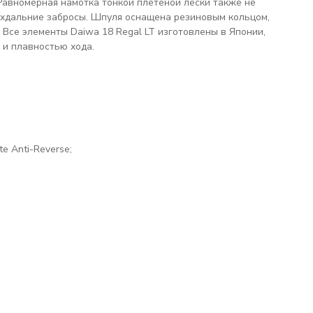
Равномерная намотка тонкой плетеной лески также не
рхдальние забросы. Шпуля оснащена резиновым кольцом,
Все элементы Daiwa 18 Regal LT изготовлены в Японии,
 и плавностью хода.
e Anti-Reverse;