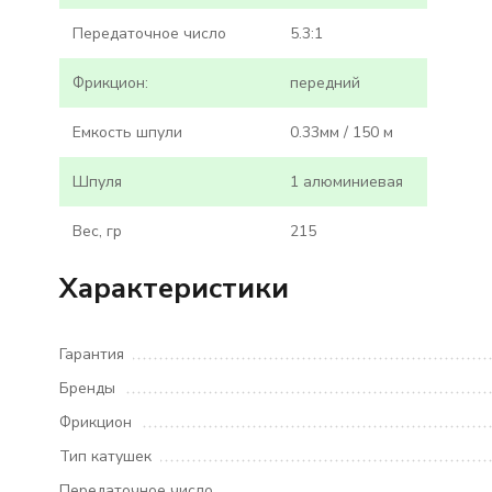
Передаточное число
5.3:1
Фрикцион:
передний
Емкость шпули
0.33мм / 150 м
Шпуля
1 алюминиевая
Вес, гр
215
Характеристики
Гарантия
Бренды
Фрикцион
Тип катушек
Передаточное число