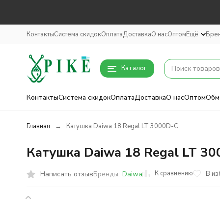
Контакты
Система скидок
Оплата
Доставка
О нас
Оптом
Ещё
Бре
Каталог
Контакты
Система скидок
Оплата
Доставка
О нас
Оптом
Обм
Главная
Катушка Daiwa 18 Regal LT 3000D-C
Катушка Daiwa 18 Regal LT 3
К сравнению
Написать отзыв
В из
Бренды:
Daiwa