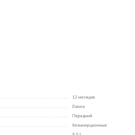
12 месяцев
Daiwa
Передний
безынерционные
5.3:1