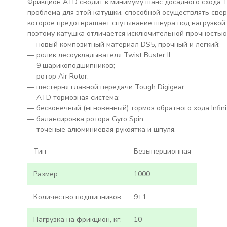
Фрикцион ATD сводит к минимуму шанс досадного схода. 
проблема для этой катушки, способной осуществлять све
которое предотвращает спутывание шнура под нагрузкой. 
поэтому катушка отличается исключительной прочностью
— новый композитный материал DS5, прочный и легкий;
— ролик лесоукладывателя Twist Buster II
— 9 шарикоподшипников;
— ротор Air Rotor;
— шестерня главной передачи Tough Digigear;
— ATD тормозная система;
— бесконечный (мгновенный) тормоз обратного хода Infinit
— балансировка ротора Gyro Spin;
— точеные алюминиевая рукоятка и шпуля.
Тип
Безынерционная
Размер
1000
Количество подшипников
9+1
Нагрузка на фрикцион, кг:
10