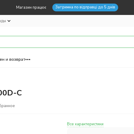
Затримка по відправці до 5 днів
Магазин працює
нды
ен и возврат
000D-C
бранное
Все характеристики