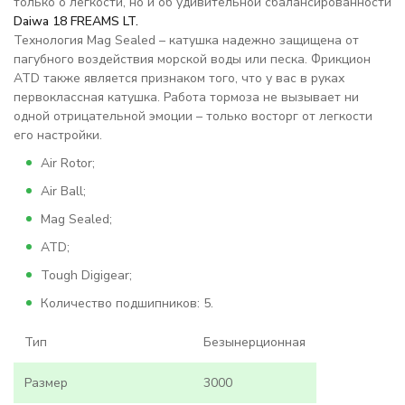
только о легкости, но и об удивительной сбалансированности
Daiwa 18 FREAMS LT.
Технология Mag Sealed – катушка надежно защищена от
пагубного воздействия морской воды или песка. Фрикцион
ATD также является признаком того, что у вас в руках
первоклассная катушка. Работа тормоза не вызывает ни
одной отрицательной эмоции – только восторг от легкости
его настройки.
Air Rotor;
Air Ball;
Mag Sealed;
ATD;
Tough Digigear;
Количество подшипников: 5.
Тип
Безынерционная
Размер
3000