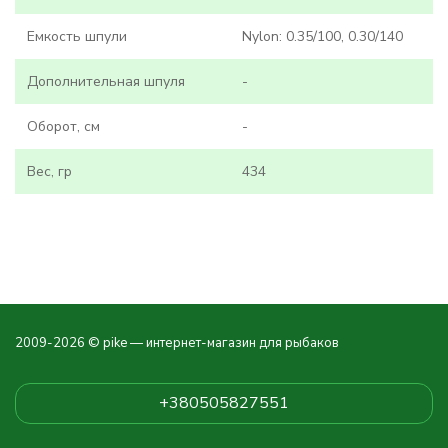
Емкость шпули
Nylon: 0.35/100, 0.30/140
Дополнительная шпуля
-
Оборот, см
-
Вес, гр
434
2009-2026 © pike — интернет-магазин для рыбаков
+380505827551