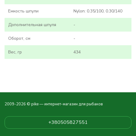
Емкость шпули
Nylon: 0.35/100, 0.30/140
Дополнительная шпуля
-
Оборот, см
-
Вес, гр
434
2009-2026 © pike — интернет-магазин для рыбаков
+380505827551