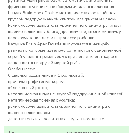
ручки катушки рыболовом, автоматически включится
фрикцион с усилием, необходимым для вываживания.
Шпуля Brain Apex Double металлическая, оснащённая
круглой подпружиненной клипсой для фиксации лески.
Ролик лесоукладывателя, увеличенного диаметра, имеет
шарикоподшипник, благодаря чему сводится к минимуму
перекручивание лески в процессе рыбалки.
Катушка Brain Apex Double выпускается в четырёх
размерах, которые идеально сочетаются с одноимённой
серией удилищ, применяемых при ловле, карпа, карася,
леща, плотвы и другой мирной рыбы.
Особенности:
6 шарикоподшипников и 1 роликовый;
прочный графитовый корпус;
облегчённый ротор;
металлическая шпуля с круглой подпружиненной клипсой;
металлическая точёная рукоятка;
ролик лесоукладывателя увеличенного диаметра с
шарикоподшипником;
дополнительная графитовая шпуля в комплекте
Тип
Фидерная катушка