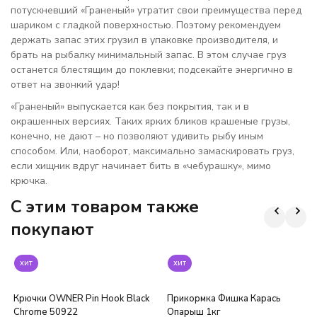
потускневший «Граненый» утратит свои преимущества перед
шариком с гладкой поверхностью. Поэтому рекомендуем
держать запас этих грузил в упаковке производителя, и
брать на рыбалку минимальный запас. В этом случае груз
останется блестящим до поклевки; подсекайте энергично в
ответ на звонкий удар!
«Граненый» выпускается как без покрытия, так и в
окрашенных версиях. Таких ярких бликов крашеные грузы,
конечно, не дают – но позволяют удивить рыбу иным
способом. Или, наоборот, максимально замаскировать груз,
если хищник вдруг начинает бить в «чебурашку», мимо
крючка.
C этим товаром также
покупают
хит
хит
Крючки OWNER Pin Hook Black
Прикормка Фишка Карась
Chrome 50922
Опарыш 1кг