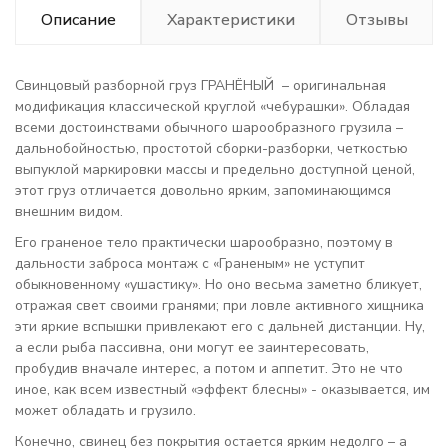
Описание
Характеристики
Отзывы
Свинцовый разборной груз ГРАНЁНЫЙ – оригинальная
модификация классической круглой «чебурашки». Обладая
всеми достоинствами обычного шарообразного грузила –
дальнобойностью, простотой сборки-разборки, четкостью
выпуклой маркировки массы и предельно доступной ценой,
этот груз отличается довольно ярким, запоминающимся
внешним видом.
Его граненое тело практически шарообразно, поэтому в
дальности заброса монтаж с «Граненым» не уступит
обыкновенному «ушастику». Но оно весьма заметно бликует,
отражая свет своими гранями; при ловле активного хищника
эти яркие вспышки привлекают его с дальней дистанции. Ну,
а если рыба пассивна, они могут ее заинтересовать,
пробудив вначале интерес, а потом и аппетит. Это не что
иное, как всем известный «эффект блесны» - оказывается, им
может обладать и грузило.
Конечно, свинец без покрытия остается ярким недолго – а