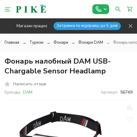
Затримка по відправці до 5 днів
Магазин працює
Главная
Туризм
Фонари
Фонари DAM
Фонарь нал
Фонарь налобный DAM USB-
Chargable Sensor Headlamp
Написать отзыв
Бренды:
DAM
Артикул:
56749