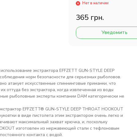
Нет в наличии
365 грн.
Уведомить
ы использование экстрактора EFFZETT GUN-STYLE DEEP
облюдения норм безопасности для серьезных рыболовов.
ивно атакует искусственные спиннинговые приманки, что
 их оттуда без экстрактора, когда извлеченная из воды
ытные рыболовные эксперты компании DAM категорически не
к, экстрактор EFFZETT® GUN-STYLE DEEP THROAT HOOKOUT
укоятки в виде пистолета этим экстрактором очень легко и
ечивают максимальный захват крючка, и, поскольку
KOUT изготовлен из нержавеющей стали с тефлоновым
постоянного контакта с водой.