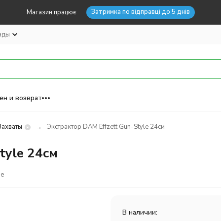
Затримка по відправці до 5 днів
Магазин працює
нды
ен и возврат
Захваты
Экстрактор DAM Effzett Gun-Style 24см
tyle 24см
ое
В наличии: