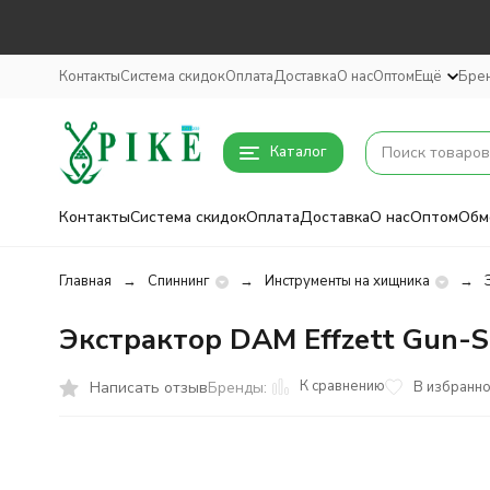
Контакты
Система скидок
Оплата
Доставка
О нас
Оптом
Ещё
Бре
Каталог
Контакты
Система скидок
Оплата
Доставка
О нас
Оптом
Обм
Главная
Спиннинг
Инструменты на хищника
Экстрактор DAM Effzett Gun-S
К сравнению
Написать отзыв
В избранн
Бренды: