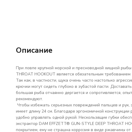
Описание
При ловле крупной морской и пресноводной хищной рыб
THROAT HOOKOUT является обязательным требованием с
Так как, в частности, щука очень часто настолько агресс
крючки могут сидеть глубоко в зубастой пасти. Доставать
большая рыба отчаянно дергается и сопротивляется, оп
рекомендуют.
Чтобы избежать серьезных повреждений пальцев и ру
имеет длину 24 см. Благодаря эргономичной конструкции р
удобно управлять одной рукой. Нескользящие губки обесп
экстрактор DAM EFFZETT® GUN-STYLE DEEP THROAT HOO
покрытием, ему не страшна коррозия в виде ржавчины от 