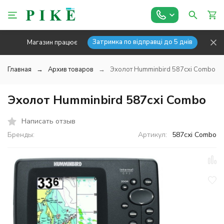
Затримка по відправці до 5 днів
Магазин працює
Главная
Архив товаров
Эхолот Humminbird 587схі Combo
Эхолот Humminbird 587схі Combo
Написать отзыв
Бренды:
Артикул:
587cxi Combo