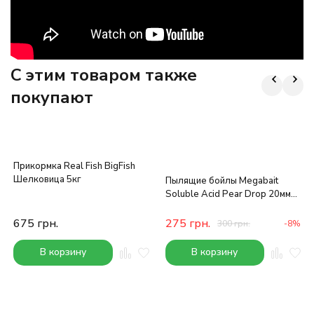
C этим товаром также
покупают
Прикормка Real Fish BigFish
Шелковица 5кг
Пылящие бойлы Megabait
Soluble Acid Pear Drop 20мм
1кг
675
грн.
275
грн.
300
грн.
-8%
В корзину
В корзину