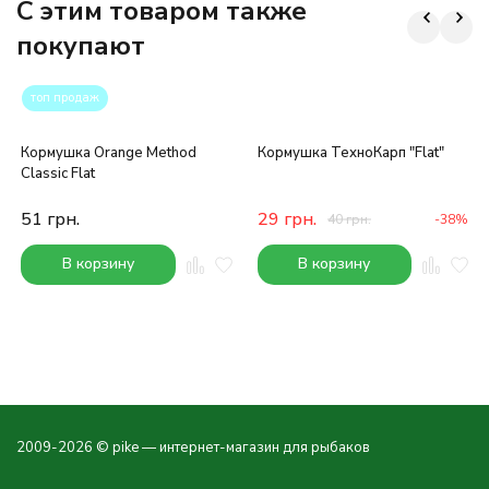
C этим товаром также
покупают
топ продаж
Кормушка Orange Method
Кормушка ТехноКарп "Flat"
Classic Flat
51
грн.
29
грн.
40
грн.
-38%
В корзину
В корзину
2009-2026 © pike — интернет-магазин для рыбаков