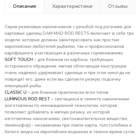
Описание
Характеристики
Отзывы
Серия резиновых наконечников с резьбой под рогачики для
карповых удилищ DAM MAD ROD RESTS включает в себя три
модели, которые должны заинтересовать как простых
европейских любителей рыбалки, так и профессионалов
карпфишинга участвующих в различных соревнованиях:
SOFT TOUCH
– для бланков из карбона, требующих
осторожного обращения, мягкая облегающая конструкция
очень надежно удерживает удилище и при этом никогда не
повредит его, даже если вы сделаете резкую подсечку
клюнувшей рыбы
CLASSIC U
– для бланков практически всех типов
LUMINOUS ROD REST
– светящиеся в темноте наконечники
(изготовлены по инновационной технологии, которая
позволяет добавлять в мягкую резину, из которой
изготовлены наконечники, светонакопительное вещество:
люминофор) - незаменимы при ловле карпа, толстолобика и
белого амура на европейских водоемах в темное время суток.