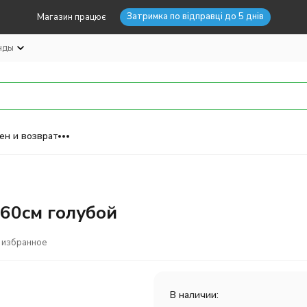
Затримка по відправці до 5 днів
Магазин працює
нды
ен и возврат
160см голубой
 избранное
В наличии: