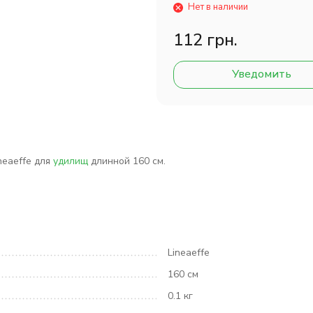
Нет в наличии
112 грн.
Уведомить
neaeffe
для
удилищ
длинной 160 см.
Lineaeffe
160 см
0.1 кг