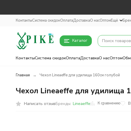
Контакты
Система скидок
Оплата
Доставка
О нас
Оптом
Ещё
Бре
Каталог
Контакты
Система скидок
Оплата
Доставка
О нас
Оптом
Обм
Главная
Чехол Lineaeffe для удилища 160см голубой
Чехол Lineaeffe для удилища 
К сравнению
Написать отзыв
В
Бренды:
Lineaeffe