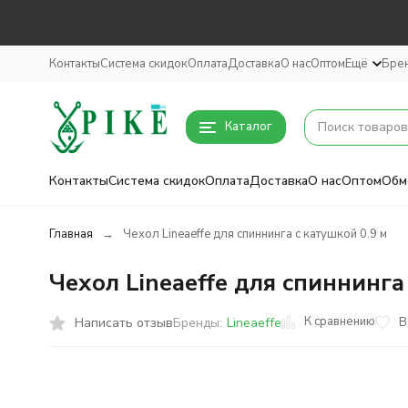
Контакты
Система скидок
Оплата
Доставка
О нас
Оптом
Ещё
Бре
Каталог
Контакты
Система скидок
Оплата
Доставка
О нас
Оптом
Обм
Главная
Чехол Lineaeffe для cпиннинга с катушкой 0.9 м
Чехол Lineaeffe для cпиннинга
К сравнению
Написать отзыв
В
Бренды:
Lineaeffe