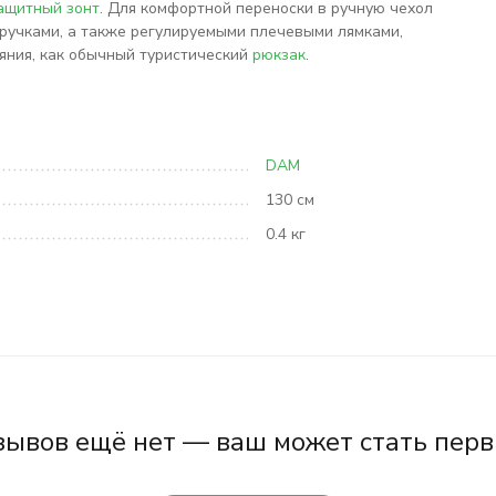
ащитный зонт
. Для комфортной переноски в ручную чехол
чками, а также регулируемыми плечевыми лямками,
яния, как обычный туристический
рюкзак
.
DAM
130 см
0.4 кг
зывов ещё нет — ваш может стать перв