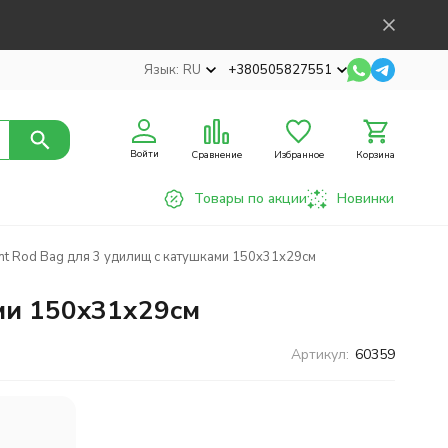
Язык:
RU
+380505827551
Войти
Сравнение
Избранное
Корзина
Товары по акции
Новинки
t Rod Bag для 3 удилищ с катушками 150x31х29см
ми 150x31х29см
Артикул:
60359