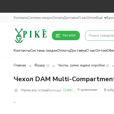
Контакты
Система скидок
Оплата
Доставка
О нас
Оптом
Ещё
Бре
Каталог
Контакты
Система скидок
Оплата
Доставка
О нас
Оптом
Обм
Главная
Фидер
Чехлы, сумки, ящики, коробки
Чехол DAM Multi-Compartment
К сравнению
Написать отзыв
В изб
Бренды:
DAM