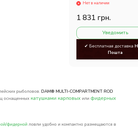
Нет в наличии
1 831 грн.
Уведомить
✔ Бесплатная доставка
Н
Пошта
пейских рыболовов.
DAM® MULTI-COMPARTMENT ROD
катушками карповых
фидерных
ищ оснащенных
или
вой/фидерной
ловли удобно и компактно размещаются в