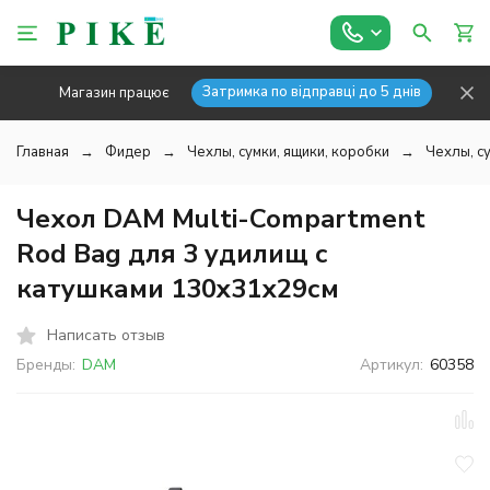
Затримка по відправці до 5 днів
Магазин працює
Главная
Фидер
Чехлы, сумки, ящики, коробки
Чехлы, с
Чехол DAM Multi-Compartment
Rod Bag для 3 удилищ с
катушками 130x31х29см
Написать отзыв
Бренды:
DAM
Артикул:
60358