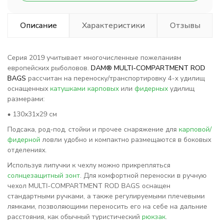
Описание
Характеристики
Отзывы
Серия 2019 учитывает многочисленные пожеланиям
европейских рыболовов.
DAM® MULTI-COMPARTMENT ROD
BAGS
рассчитан на переноску/транспортировку 4-х удилищ
оснащенных
катушками карповых
или
фидерных
удилищ
размерами:
• 130х31х29 см
Подсака, род-под, стойки и прочее снаряжение для
карповой/
фидерной
ловли удобно и компактно размещаются в боковых
отделениях.
Используя липучки к чехлу можно прикрепляться
солнцезащитный зонт
. Для комфортной переноски в ручную
чехол MULTI-COMPARTMENT ROD BAGS оснащен
стандартными ручками, а также регулируемыми плечевыми
лямками, позволяющими переносить его на себе на дальние
расстояния, как обычный туристический
рюкзак
.