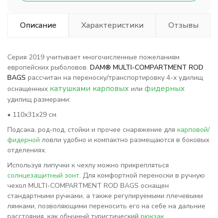
Описание
Характеристики
Отзывы
Серия 2019 учитывает многочисленные пожеланиям
европейских рыболовов.
DAM® MULTI-COMPARTMENT ROD
BAGS
рассчитан на переноску/транспортировку 4-х удилищ
катушками карповых
фидерных
оснащенных
или
удилищ размерами:
• 110х31х29 см
Подсака, род-под, стойки и прочее снаряжение для
карповой/
фидерной
ловли удобно и компактно размещаются в боковых
отделениях.
Используя липучки к чехлу можно прикрепляться
солнцезащитный зонт
. Для комфортной переноски в ручную
чехол MULTI-COMPARTMENT ROD BAGS оснащен
стандартными ручками, а также регулируемыми плечевыми
лямками, позволяющими переносить его на себе на дальние
расстояния, как обычный туристический
рюкзак
.