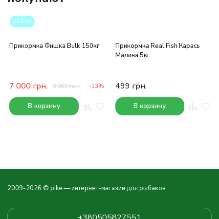
150 кг
Прикормка Фишка Bulk 150кг
Прикормка Real Fish Карась
Малина 5кг
7 000
грн.
499
грн.
8 000
грн.
-13%
В корзину
В корзину
2009-2026 © pike — интернет-магазин для рыбаков
+380505827551