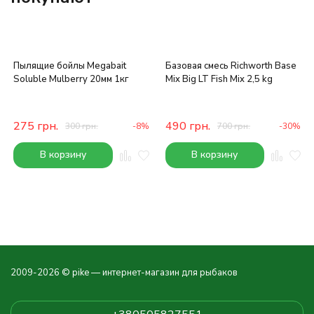
Пылящие бойлы Megabait
Базовая смесь Richworth Base
Soluble Mulberry 20мм 1кг
Mix Big LT Fish Mix 2,5 kg
275
грн.
490
грн.
300
грн.
-8%
700
грн.
-30%
В корзину
В корзину
2009-2026 © pike — интернет-магазин для рыбаков