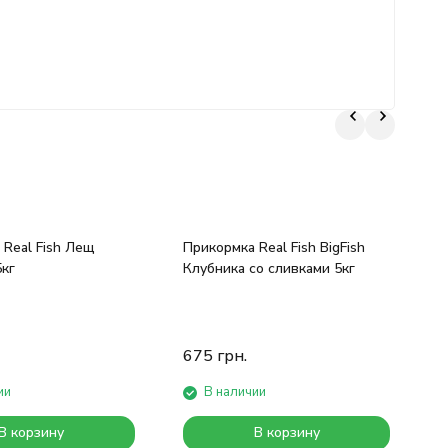
 Real Fish Лещ
Прикормка Real Fish BigFish
Л
кг
Клубника со сливками 5кг
P
675
грн.
ии
В наличии
В корзину
В корзину