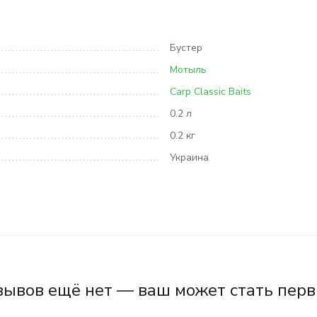
Бустер
Мотыль
Carp Classic Baits
0.2 л
0.2 кг
Украина
зывов ещё нет — ваш может стать перв