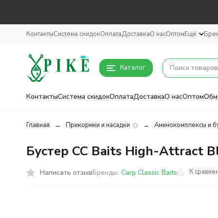
Контакты
Система скидок
Оплата
Доставка
О нас
Оптом
Ещё
Бре
Каталог
Контакты
Система скидок
Оплата
Доставка
О нас
Оптом
Обм
Главная
Прикормки и насадки
Аминокомплексы и б
Бустер CC Baits High-Attract 
К сравне
Написать отзыв
Бренды:
Carp Classic Baits