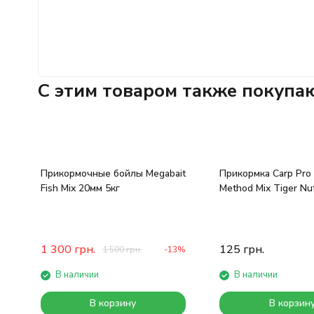
C этим товаром также покупа
Прикормочные бойлы Megabait
Прикормка Carp Pro
Fish Mix 20мм 5кг
Method Mix Tiger Nu
1 300
грн.
125
грн.
1 500
грн.
-13%
В наличии
В наличии
В корзину
В корзин