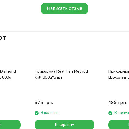
Написать отзыв
ют
 Diamond
Прикормка Real Fish Method
Прикормка
t 800g
Krill 800g*5 шт
Шоколад 5
675
грн.
499
грн.
В наличии
В налич
у
В корзину