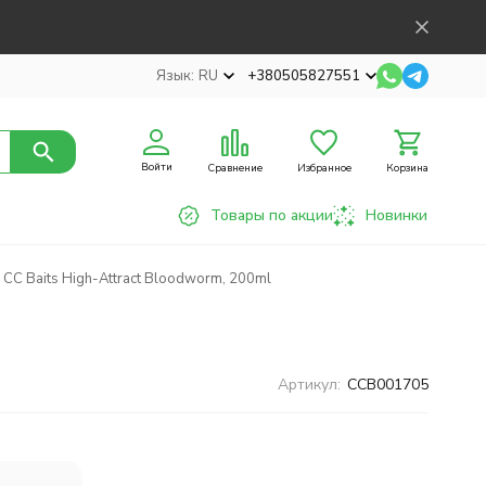
Язык:
RU
+380505827551
Войти
Сравнение
Избранное
Корзина
Товары по акции
Новинки
 CC Baits High-Attract Bloodworm, 200ml
Артикул:
CCB001705