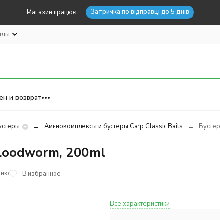
Затримка по відправці до 5 днів
Магазин працює
нды
ен и возврат
устеры
Аминокомплексы и бустеры Carp Classic Baits
Бустер
Bloodworm, 200ml
нию
В избранное
Все характеристики