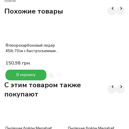
ловли.
Похожие товары
Флюорокарбоновый лидер
45lb 70см с быстросъемным
вертлюгом №4
150,98
грн.
В корзину
C этим товаром также
покупают
Пылящие бойлы Megabait
Пылящие бойлы Megabait