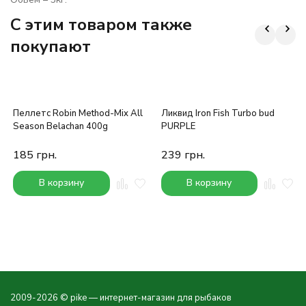
C этим товаром также
покупают
Пеллетс Robin Method-Mix All
Ликвид Iron Fish Turbo bud
Season Belachan 400g
PURPLE
185
грн.
239
грн.
В корзину
В корзину
2009-2026 © pike — интернет-магазин для рыбаков