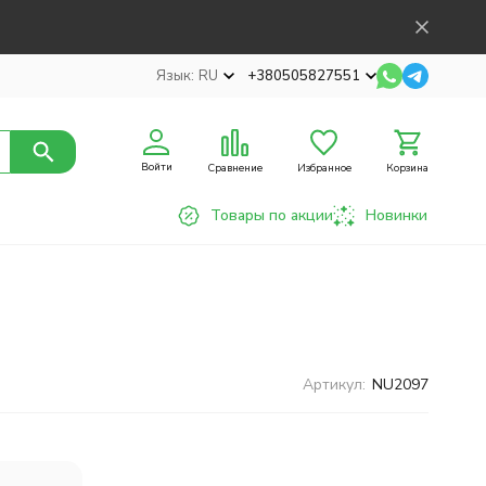
Язык:
RU
+380505827551
Войти
Сравнение
Избранное
Корзина
Товары по акции
Новинки
Артикул:
NU2097