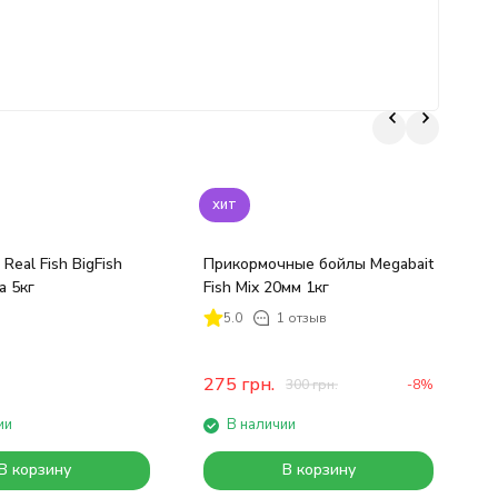
хит
Real Fish BigFish
Прикормочные бойлы Megabait
 5кг
Fish Mix 20мм 1кг
Л
5.0
1 отзыв
R
275
грн.
300
грн.
-8%
ии
В наличии
В корзину
В корзину