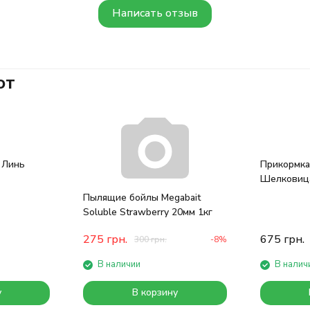
Написать отзыв
ют
h Линь
Прикормка 
Шелковица
Пылящие бойлы Megabait
Soluble Strawberry 20мм 1кг
275
грн.
675
грн.
300
грн.
-8%
В наличии
В налич
у
В корзину