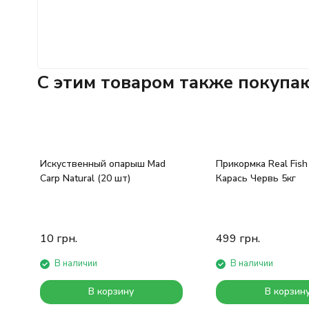
C этим товаром также покупа
Искуственный опарыш Mad
Прикормка Real Fis
Carp Natural (20 шт)
Карась Червь 5кг
10
грн.
499
грн.
В наличии
В наличии
В корзину
В корзин