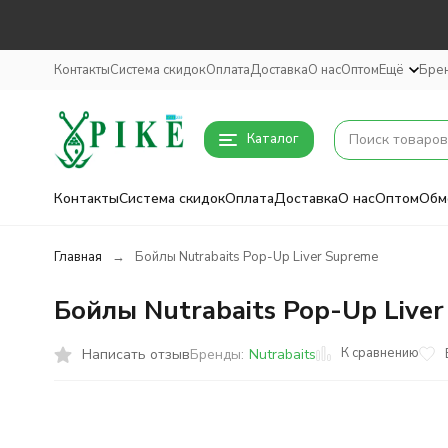
Контакты
Система скидок
Оплата
Доставка
О нас
Оптом
Ещё
Бре
Каталог
Контакты
Система скидок
Оплата
Доставка
О нас
Оптом
Обм
Главная
Бойлы Nutrabaits Pop-Up Liver Supreme
Бойлы Nutrabaits Pop-Up Live
К сравнению
Написать отзыв
Бренды:
Nutrabaits