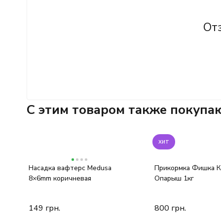
От
C этим товаром также покупа
хит
Насадка вафтерс Medusa
Прикормка Фишка К
8×6mm коричневая
Опарыш 1кг
149
грн.
800
грн.