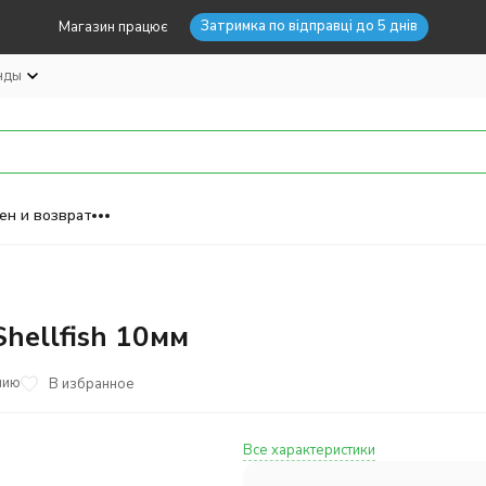
Затримка по відправці до 5 днів
Магазин працює
нды
ен и возврат
hellfish 10мм
нию
В избранное
Все характеристики