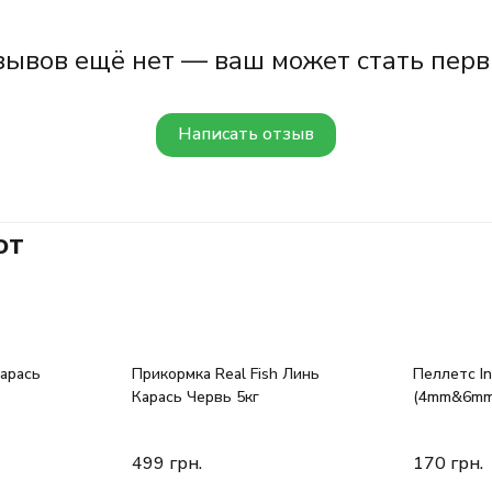
зывов ещё нет — ваш может стать перв
Написать отзыв
ют
арась
Прикормка Real Fish Линь
Пеллетс Int
Карась Червь 5кг
(4mm&6mm
499
грн.
170
грн.