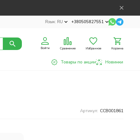
Язык:
RU
+380505827551
Войти
Сравнение
Избранное
Корзина
Товары по акции
Новинки
Артикул:
CCB001861