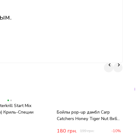
ым.
erkrill Start Mix
П
) Криль-Специи
Бойлы pop-up дамбл Carp
К
Catchers Honey Tiger Nut 8х6
mm
180
грн.
199
грн.
-10%