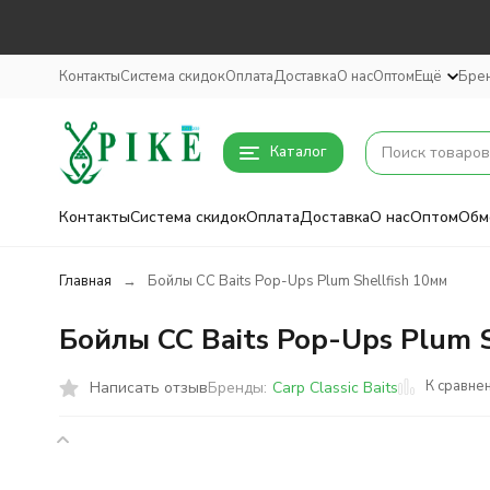
Контакты
Система скидок
Оплата
Доставка
О нас
Оптом
Ещё
Бре
Каталог
Контакты
Система скидок
Оплата
Доставка
О нас
Оптом
Обм
Главная
Бойлы CC Baits Pop-Ups Plum Shellfish 10мм
Бойлы CC Baits Pop-Ups Plum S
К сравне
Написать отзыв
Бренды:
Carp Classic Baits