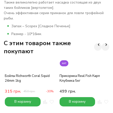
Также великолепно работает насадка состоящая из двух
таких бойликов [вертолетом].
Очень эффективная серия приманок для ловли трофейной
рыбы.
Запах – Scopex [Сладкое Печенье]
Размер - 10*16мм.
C этим товаром также
покупают
хит
Бойлы Richworth Coral Squid
Прикормка Real Fish Карп
24mm 1kg
Клубника 5кг
315
грн.
499
грн.
450
грн.
-30%
В корзину
В корзину