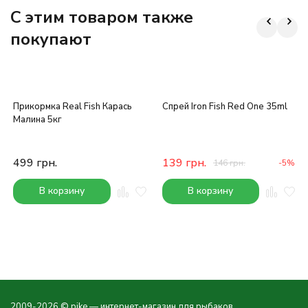
C этим товаром также
покупают
Прикормка Real Fish Карась
Спрей Iron Fish Red One 35ml
Малина 5кг
499
грн.
139
грн.
146
грн.
-5%
В корзину
В корзину
2009-2026 © pike — интернет-магазин для рыбаков