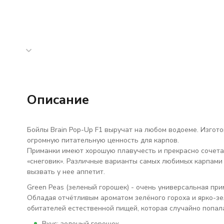
Описание
Бойлы Brain Pop-Up F1 выручат на любом водоеме. Изгот
огромную питательную ценность для карпов.
Приманки имеют хорошую плавучесть и прекрасно сочета
«снеговик». Различные варианты самых любимых карпами 
вызвать у нее аппетит.
Green Peas (зеленый горошек) - очень универсальная при
Обладая отчётливым ароматом зелёного гороха и ярко-зе
обитателей естественной пищей, которая случайно попал
Вкус: зеленый горошек