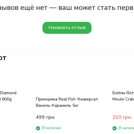
зывов ещё нет — ваш может стать перв
Написать отзыв
ют
 Diamond
Бойлы Rich
t 800g
Прикормка Real Fish Универсал
Moule Cra
Ваниль-Карамель 5кг
499
грн.
210
грн.
В наличии
В налич