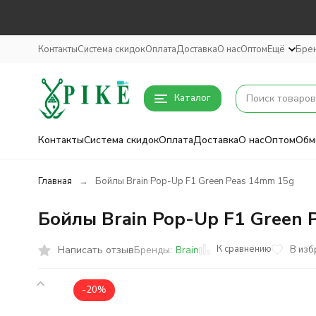
Контакты
Система скидок
Оплата
Доставка
О нас
Оптом
Ещё
Бре
Каталог
Контакты
Система скидок
Оплата
Доставка
О нас
Оптом
Обм
Главная
Бойлы Brain Pop-Up F1 Green Peas 14mm 15g
Бойлы Brain Pop-Up F1 Green
К сравнению
Написать отзыв
В изб
Бренды:
Brain
-20%