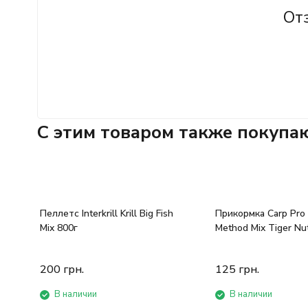
От
C этим товаром также покупа
Пеллетс Interkrill Krill Big Fish
Прикормка Carp Pro
Mix 800г
Method Mix Tiger Nu
200
грн.
125
грн.
В наличии
В наличии