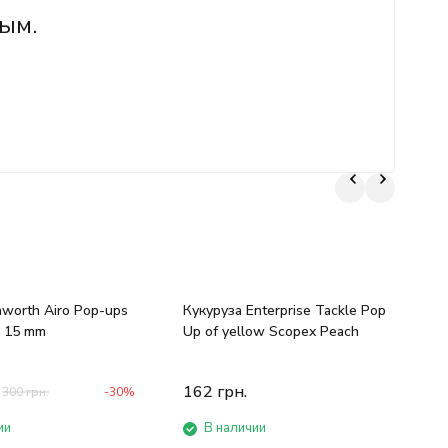
ым.
worth Airo Pop-ups
Кукуруза Enterprise Tackle Pор
П
b 15 mm
Uр of yellow Scopex Peach
К
162
грн.
300
грн.
-30%
ии
В наличии