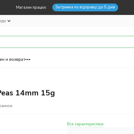
Затримка по відправці до 5 днів
Магазин працює
нды
ен и возврат
 Peas 14mm 15g
ранное
Все характеристики